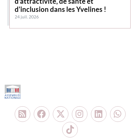
d’attractivité, de santé et
d'inclusion dans les Yvelines !
24 juil. 2026
Flux RSS
Nous retrouver sur Face
Nous retrouver sur X
Nous retrouver 
Nous retro
Nous 
Nous retrouver su